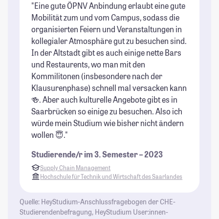
"Eine gute ÖPNV Anbindung erlaubt eine gute
"D
Mobilität zum und vom Campus, sodass die
Da
organisierten Feiern und Veranstaltungen in
U
kollegialer Atmosphäre gut zu besuchen sind.
di
In der Altstadt gibt es auch einige nette Bars
Ic
und Restaurents, wo man mit den
nu
Kommilitonen (insbesondere nach der
We
Klausurenphase) schnell mal versacken kann
St
🍻. Aber auch kulturelle Angebote gibt es in
se
Saarbrücken so einige zu besuchen. Also ich
ei
würde mein Studium wie bisher nicht ändern
pe
wollen 😇."
is
an
Studierende/r im 3. Semester – 2023
Fr
Supply Chain Management
be
Hochschule für Technik und Wirtschaft des Saarlandes
al
St
Quelle: HeyStudium-Anschlussfragebogen der CHE-
Studierendenbefragung, HeyStudium User:innen-