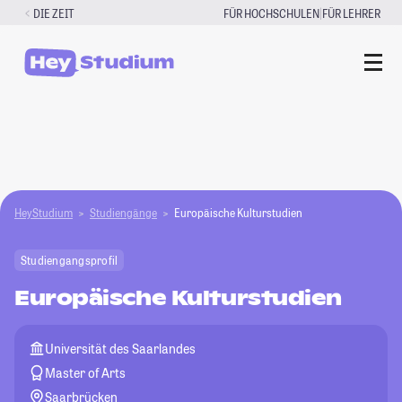
Zum
|
DIE ZEIT
FÜR HOCHSCHULEN
FÜR LEHRER
Inhalt
springen
HeyStudium
Studiengänge
Europäische Kulturstudien
Studiengangsprofil
Europäische Kulturstudien
Universität des Saarlandes
Master of Arts
Saarbrücken