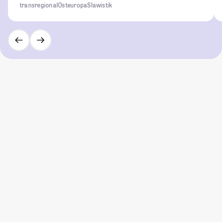
transregional
Osteuropa
Slawistik