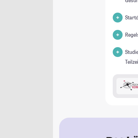
Gesun
Start
Regel
Studi
Teilz