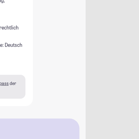
g,
rechtlich
e: Deutsch
pass
der