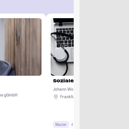
Sozialethik im Gesundhe
Johann Wolfgang Goethe-Universität, Fra
ecke gGmbH
Main
Frankfurt am Main
Master
4 Semester