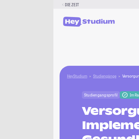
Zum
DIE ZEIT
Inhalt
springen
HeyStudium
Studiengänge
Versorgun
Studiengangsprofil
Im R
Versorg
Impleme