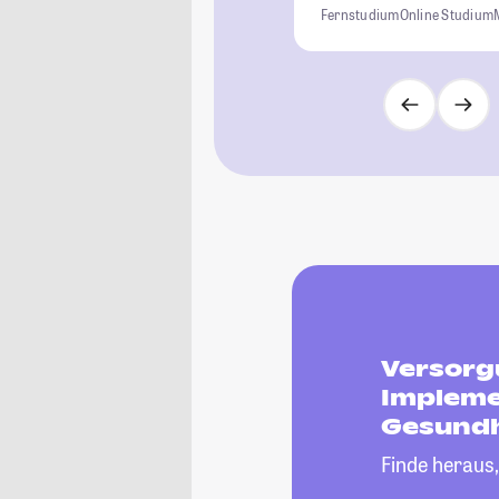
Fernstudium
Online Studium
Versorg
Impleme
Gesundh
Finde heraus