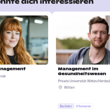
nnte dich interessieren
anagement
Management im
Gesundheitswesen
hule
Private Universität Witten/Herd
Witten
Bachelor
6 Semester