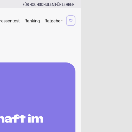
|
FÜR HOCHSCHULEN
FÜR LEHRER
ressentest
Ranking
Ratgeber
aft im