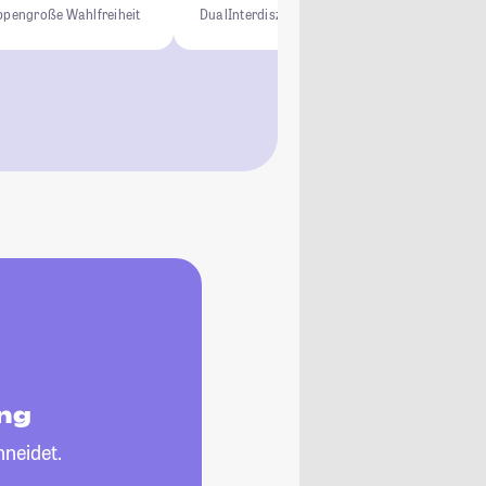
uppen
große Wahlfreiheit
Dual
Interdisziplinär
Praxisorientiert
ng
neidet.