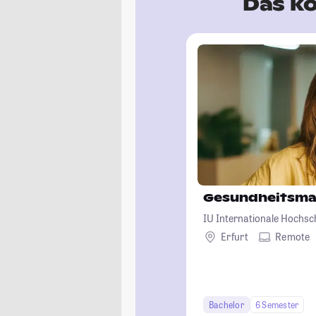
Das kö
Gesundheitsm
IU Internationale Hochsc
Erfurt
Remote
Bachelor
6 Semester