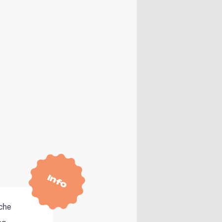
Info
che