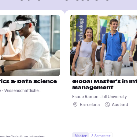
ics & Data Science
Global Master's in In
Management
y - Wissenschaftliche
Esade Ramon Llull University
 und Unternehmensführung
Barcelona
Ausland
Master
3 Semester
mester
Praktikum integriert