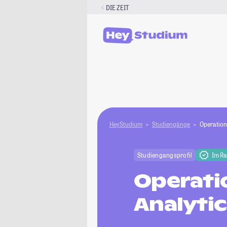
Zum
DIE ZEIT
Inhalt
springen
HeyStudium
Studiengänge
Operation
Studiengangsprofil
Im R
Operati
Analytic