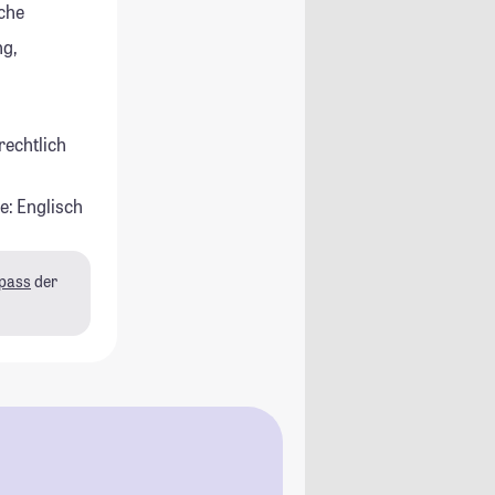
che
g,
rechtlich
e: Englisch
pass
der