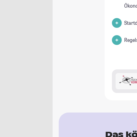
Ökon
Start
Regel
Das kö