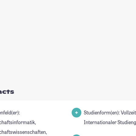
acts
nfeld(er):
Studienform(en): Vollzei
chaftsinformatik,
Internationaler Studien
chaftswissenschaften,