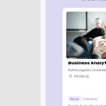
Business Analyt
Kühne Logistics Universit
Hochschule für Logistik
Hamburg
Master
4 Semester
Sprache Englisch
Auslandse