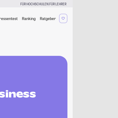
|
FÜR HOCHSCHULEN
FÜR LEHRER
ressentest
Ranking
Ratgeber
siness