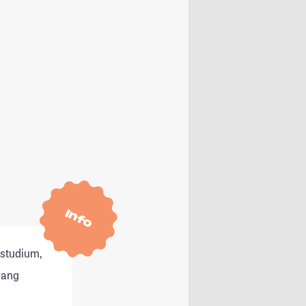
Info
tstudium,
gang