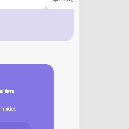
s im
neidet.