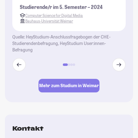
Na
Studierende/r im 5. Semester – 2024
ke
Computer Science for Digital Media
Au
Bauhaus-Universität Weimar
la
is
Quelle: HeyStudium-Anschlussfragebogen der CHE-
gr
Studierendenbefragung, HeyStudium User:innen-
(M
Befragung
er
St
be
ge
de
Mehr zum Studium in Weimar
kl
St
Kontakt