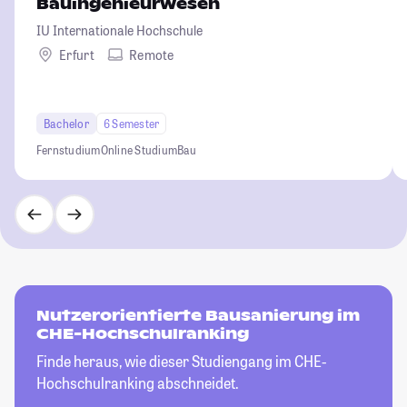
Bauingenieurwesen
IU Internationale Hochschule
Erfurt
Remote
Bachelor
6 Semester
Fernstudium
Online Studium
Bau
Nutzerorientierte Bausanierung im
CHE-Hochschulranking
Finde heraus, wie dieser Studiengang im CHE-
Hochschulranking abschneidet.