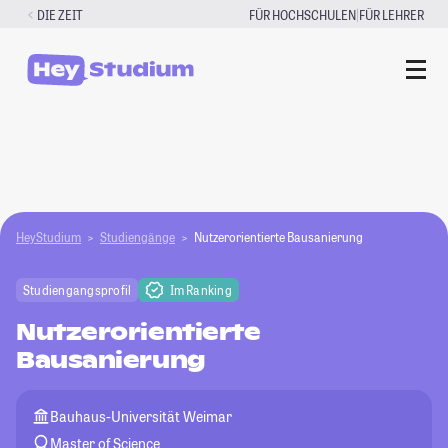
Zum
|
DIE ZEIT
FÜR HOCHSCHULEN
FÜR LEHRER
Inhalt
springen
HeyStudium
Studiengänge
Nutzerorientierte Bausanierung
Studiengangsprofil
Im Ranking
Nutzerorientierte
Bausanierung
Bauhaus-Universität Weimar
Master of Science