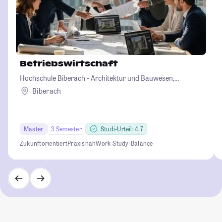
Betriebswirtschaft
Hochschule Biberach - Architektur und Bauwesen,
Betriebswirtschaft und Biotechnologie
Biberach
Master
3 Semester
Studi-Urteil: 4.7
Zukunftorientiert
Praxisnah
Work-Study-Balance