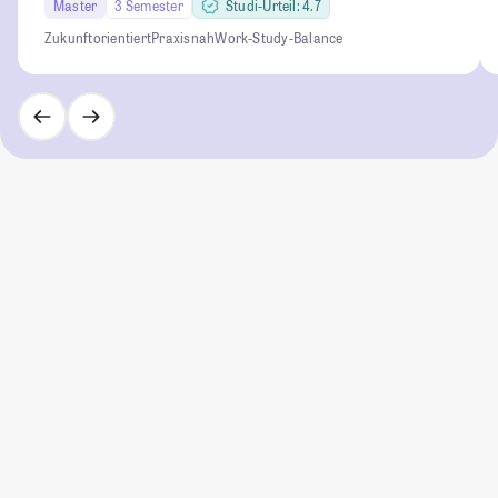
Master
3 Semester
Studi-Urteil: 4.7
Zukunftorientiert
Praxisnah
Work-Study-Balance