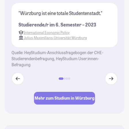
"Würzburg ist eine totale Studentenstadt."
"W
ju
Studierende/r im 6. Semester – 2023
Fr
International Economic Policy
la
Julius-Maximilians-Universität Würzburg
ve
sp
Quelle: HeyStudium-Anschlussfragebogen der CHE-
Ge
Studierendenbefragung, HeyStudium User:innen-
Befragung
St
Mehr zum Studium in Würzburg