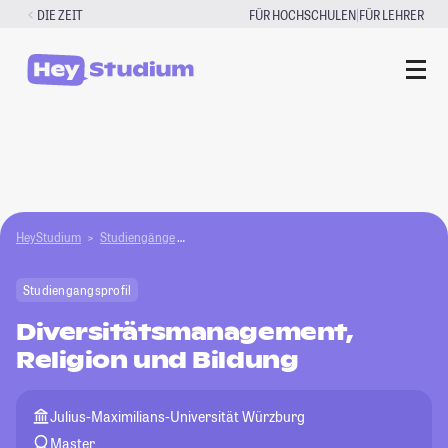
Zum
|
DIE ZEIT
FÜR HOCHSCHULEN
FÜR LEHRER
Inhalt
springen
HeyStudium
Studiengänge
Diversitätsmanagement, Religion und Bildung
Studiengangsprofil
Diversitätsmanagement,
Religion und Bildung
Julius-Maximilians-Universität Würzburg
Master