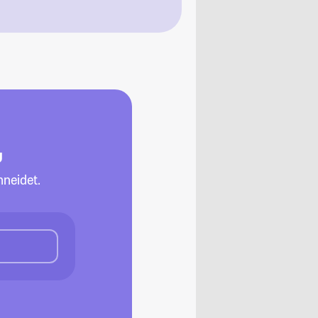
g
neidet.