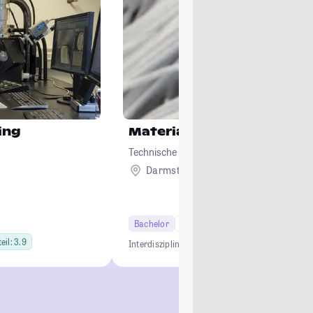
ing
Materialwissenschaft
Technische Universität Darmstadt
Darmstadt
Bachelor
6 Semester
Studi-Urteil: 4.5
eil: 3.9
Interdisziplinär.
Praxisnah.
Zukunftsweisend.