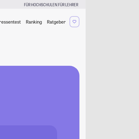
|
FÜR HOCHSCHULEN
FÜR LEHRER
ressentest
Ranking
Ratgeber