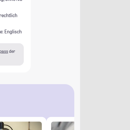
rechtlich
e: Englisch
pass
der