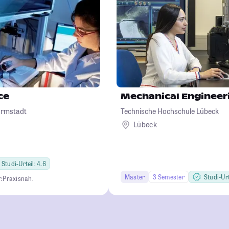
ce
Mechanical Engineer
armstadt
Technische Hochschule Lübeck
Lübeck
Studi-Urteil: 4.6
Master
3 Semester
Studi-Urt
r.
Praxisnah.