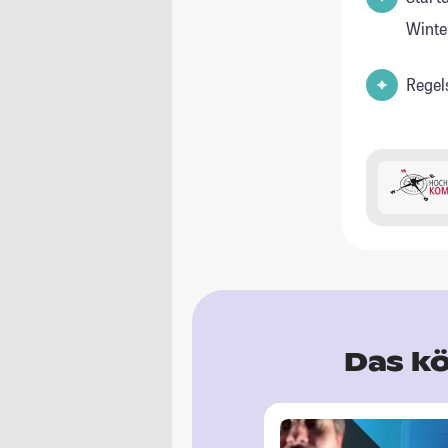
Winte
Regel
Das kö