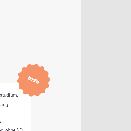
Info
tstudium,
gang
e
g, ohne NC