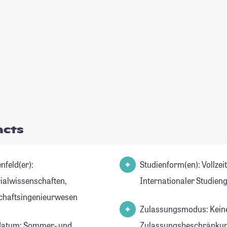
acts
nfeld(er):
Studienform(en): Vollzei
ialwissenschaften,
Internationaler Studien
chaftsingenieurwesen
Zulassungsmodus: Kein
datum: Sommer- und
Zulassungsbeschränkun