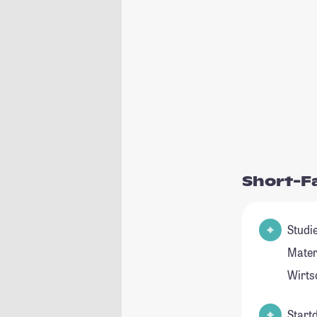
Short-F
Studie
Mater
Wirts
Start