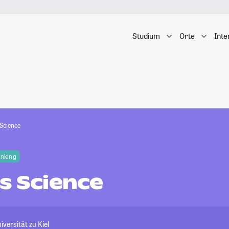
Studium
Orte
Inte
 Science
anking
s Science
versität zu Kiel