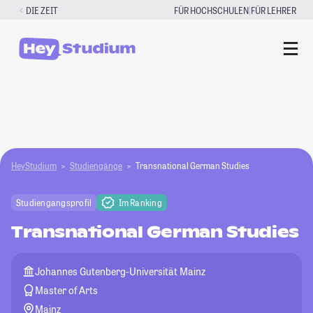
Zum
|
DIE ZEIT
FÜR HOCHSCHULEN
FÜR LEHRER
Inhalt
springen
HeyStudium
Studiengänge
Transnational German Studies
Studiengangsprofil
Im Ranking
Transnational German Studies
Johannes Gutenberg-Universität Mainz
Master of Arts
Mainz