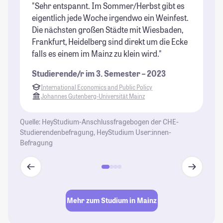
"Sehr entspannt. Im Sommer/Herbst gibt es
"E
eigentlich jede Woche irgendwo ein Weinfest.
ma
Die nächsten großen Städte mit Wiesbaden,
de
Frankfurt, Heidelberg sind direkt um die Ecke
St
falls es einem im Mainz zu klein wird."
Studierende/r im 3. Semester – 2023
International Economics and Public Policy
Johannes Gutenberg-Universität Mainz
Quelle: HeyStudium-Anschlussfragebogen der CHE-
Studierendenbefragung, HeyStudium User:innen-
Befragung
Mehr zum Studium in Mainz