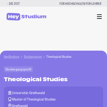
Zum
|
DIE ZEIT
FÜR HOCHSCHULEN
FÜR LEHRER
Inhalt
springen
HeyStudium
Studiengänge
Theological Studies
Studiengangsprofil
Theological Studies
Universität Greifswald
Master of Theological Studies
Greifswald