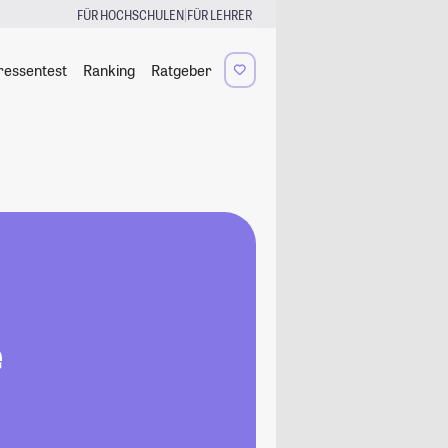
|
FÜR HOCHSCHULEN
FÜR LEHRER
ressentest
Ranking
Ratgeber
e