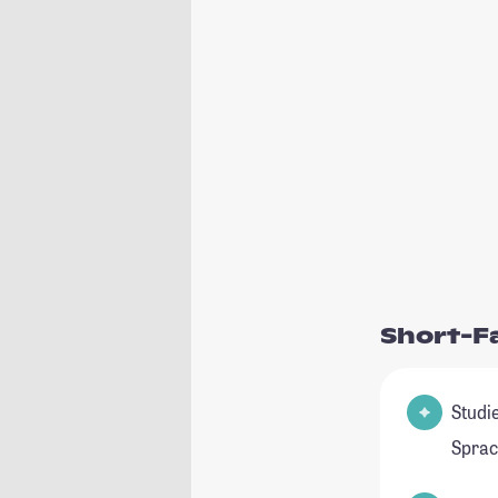
Short-F
Studienfel
Sprac