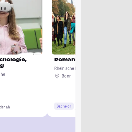
ychologie,
Romanistik
ng
Rheinische Friedrich-Wilhelms-Universität
uhe
Bonn
Bachelor
6 Semester
Studi-Urteil: 3.9
xisnah