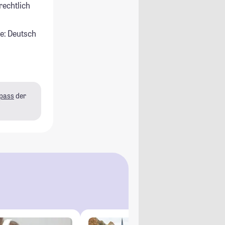
rechtlich
e: Deutsch
pass
der