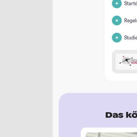
Start
Regel
Studi
Das kö