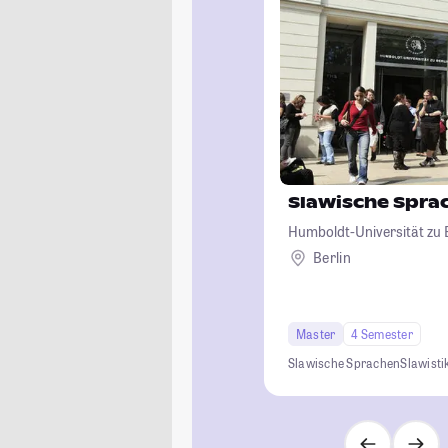
Slawische Spra
Humboldt-Universität zu B
Berlin
Master
4 Semester
Slawische Sprachen
Slawisti