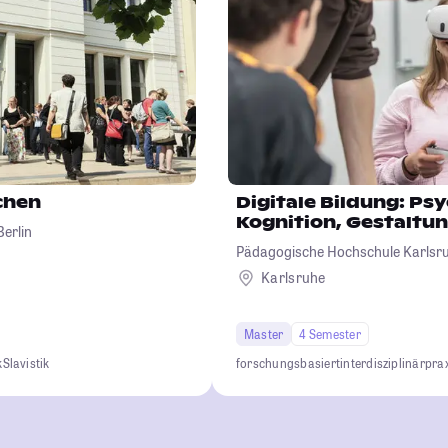
chen
Digitale Bildung: Ps
Kognition, Gestaltu
erlin
Pädagogische Hochschule Karlsr
Karlsruhe
Master
4 Semester
k
Slavistik
forschungsbasiert
interdisziplinär
pra