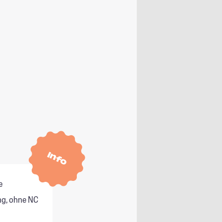
Info
e
g, ohne NC