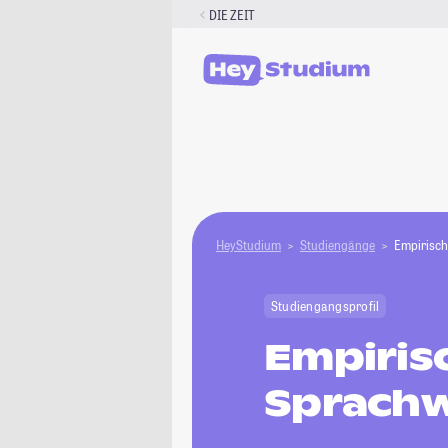
Zum
DIE ZEIT
Inhalt
springen
HeyStudium
Studiengänge
Empirisch
Studiengangsprofil
Empiris
Sprachw