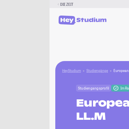
Zum
DIE ZEIT
Inhalt
springen
HeyStudium
Studiengänge
European 
Studiengangsprofil
Im R
Europea
LL.M