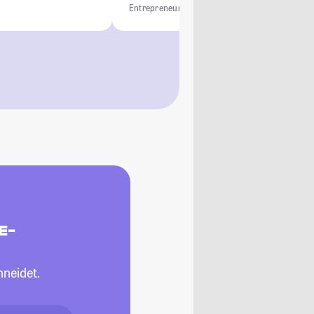
Entrepreneurship
Projektbasiert
Interdisziplinä
E-
neidet.