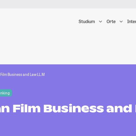
Studium
Orte
Inte
Film Business and Law LL.M
anking
n Film Business and