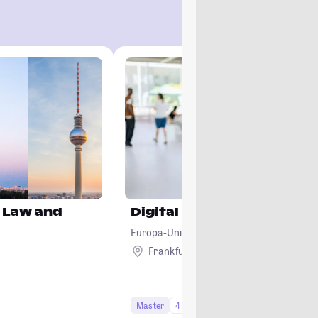
, Law and
Digital Entrepreneurship
Europa-Universität Viadrina Frankfurt (Od
Frankfurt (Oder)
Master
4 Semester
Studi-Urteil: 4.7