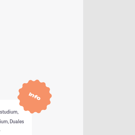
Info
tstudium,
ium, Duales
r