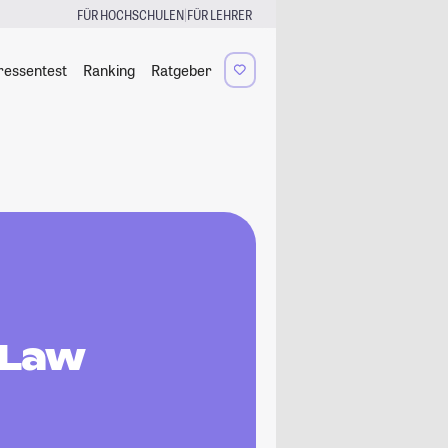
|
FÜR HOCHSCHULEN
FÜR LEHRER
ressentest
Ranking
Ratgeber
 Law