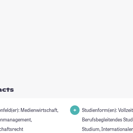
acts
er): Medienwirtschaft,
Studienform(en): Vollzei
enmanagement,
Berufsbegleitendes Stud
chaftsrecht
Studium, Internationale