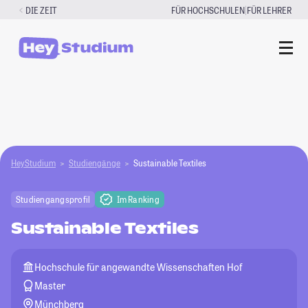
Zum
|
DIE ZEIT
FÜR HOCHSCHULEN
FÜR LEHRER
Inhalt
springen
HeyStudium
Studiengänge
Sustainable Textiles
Studiengangsprofil
Im Ranking
Sustainable Textiles
Hochschule für angewandte Wissenschaften Hof
Master
Münchberg