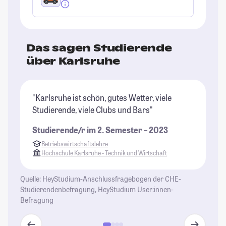
Das sagen Studierende
über Karlsruhe
"Karlsruhe ist schön, gutes Wetter, viele
"K
Studierende, viele Clubs und Bars"
St
di
Studierende/r im 2. Semester – 2023
vi
Betriebswirtschaftslehre
au
Hochschule Karlsruhe - Technik und Wirtschaft
St
Quelle: HeyStudium-Anschlussfragebogen der CHE-
Studierendenbefragung, HeyStudium User:innen-
Befragung