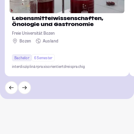
Lebensmittelwissenschaften,
Önologie und Gastronomie
Freie Universität Bozen
Bozen
Ausland
Bachelor
6 Semester
interdisziplinär
praxisorientiert
dreisprachig