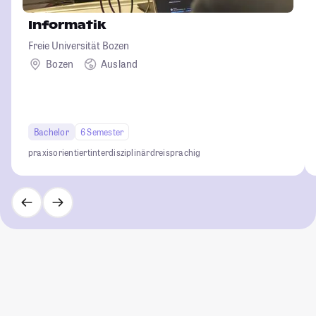
Informatik
Freie Universität Bozen
Bozen
Ausland
Bachelor
6 Semester
praxisorientiert
interdisziplinär
dreisprachig