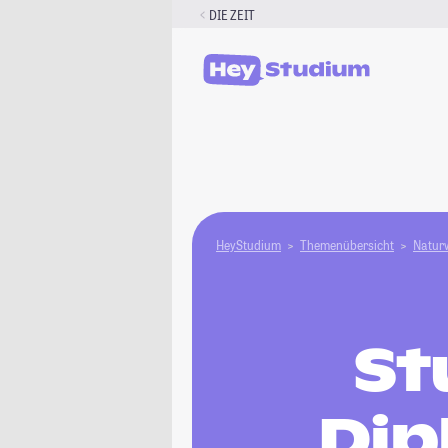
Zum
DIE ZEIT
Inhalt
springen
HeyStudium
Themenübersicht
Natur­
St
Dip