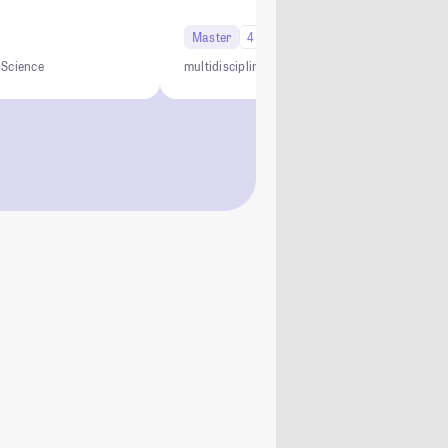
Master
4 Semester
Science
multidisciplinary
international
practice-oriente