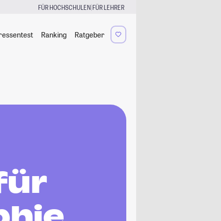
|
FÜR HOCHSCHULEN
FÜR LEHRER
ressentest
Ranking
Ratgeber
für
phie