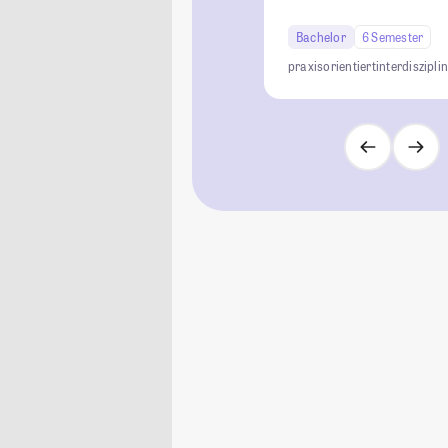
Bachelor
6 Semester
praxisorientiert
interdiszipli