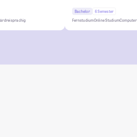
Bachelor
6 Semester
när
dreisprachig
Fernstudium
Online Studium
Computer 