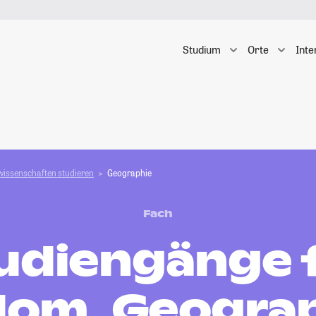
Studium
Orte
Inte
wissenschaften studieren
Geographie
Fach
udiengänge 
lom, Geogra