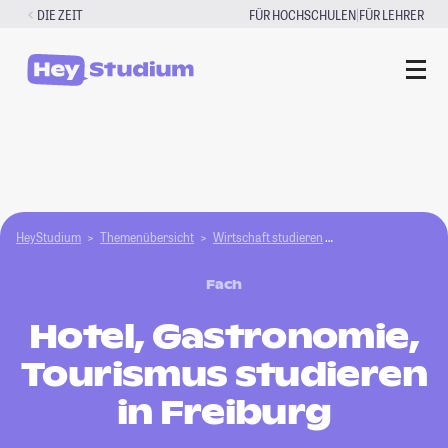
Zum
|
DIE ZEIT
FÜR HOCHSCHULEN
FÜR LEHRER
Inhalt
springen
HeyStudium
Themenübersicht
Wirtschaft studieren
Hotel, Gastronomie
Fach
Hotel, Gastronomie,
Tourismus studieren
in Freiburg