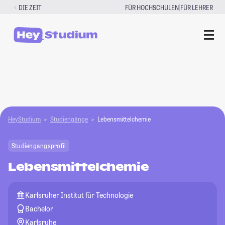
Zum
|
DIE ZEIT
FÜR HOCHSCHULEN
FÜR LEHRER
Inhalt
springen
HeyStudium
Studiengänge
Lebensmittelchemie
Studiengangsprofil
Lebensmittelchemie
Karlsruher Institut für Technologie
Bachelor
Karlsruhe