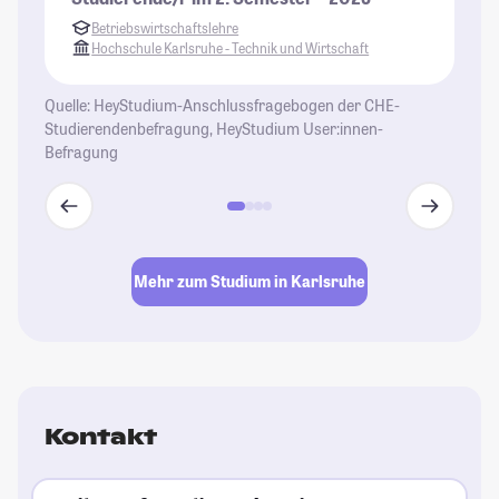
un
Betriebswirtschaftslehre
St
Hochschule Karlsruhe - Technik und Wirtschaft
Quelle: HeyStudium-Anschlussfragebogen der CHE-
Studierendenbefragung, HeyStudium User:innen-
Befragung
Mehr zum Studium in Karlsruhe
Kontakt