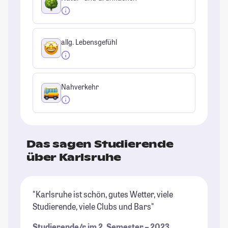
allg. Lebensgefühl
Nahverkehr
Das sagen Studierende
über Karlsruhe
"Karlsruhe ist schön, gutes Wetter, viele
"D
Studierende, viele Clubs und Bars"
so
mä
Studierende/r im 2. Semester – 2023