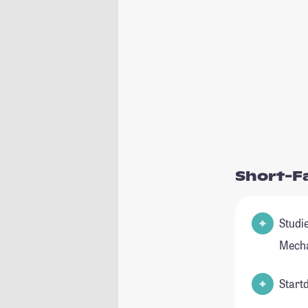
Short-F
Studienfeld(
Mecha
Start