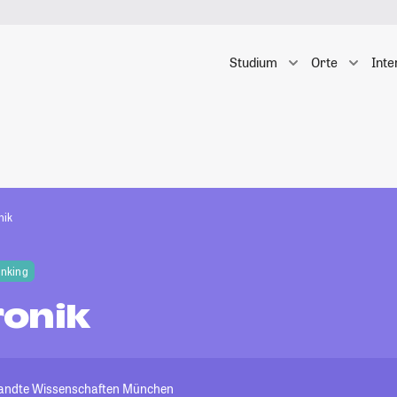
Studium
Orte
Inte
nik
anking
onik
andte Wissenschaften München