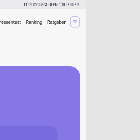
|
FÜR HOCHSCHULEN
FÜR LEHRER
ressentest
Ranking
Ratgeber