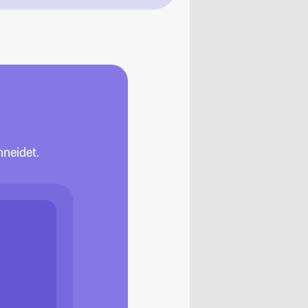
neidet.