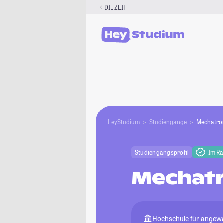
Zum
DIE ZEIT
Inhalt
springen
HeyStudium
Studiengänge
Mechatro
Studiengangsprofil
Im R
Mechatr
Hochschule für angew