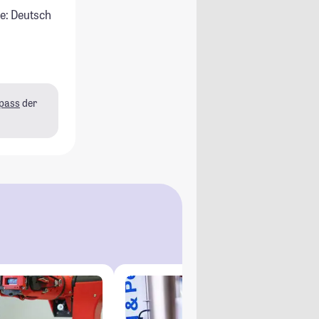
e: Deutsch
pass
der