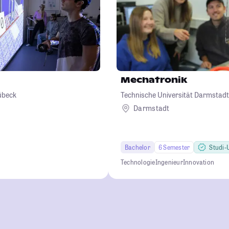
Mechatronik
übeck
Technische Universität Darmstadt
Darmstadt
Bachelor
6 Semester
Studi-U
Technologie
Ingenieur
Innovation