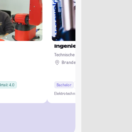
Ingenieurwissenschaften
Technische Hochschule Brandenburg
Brandenburg
rteil: 4.0
Bachelor
7 Semester
Elektrotechnik
Mechatronik
Praxisorientiert