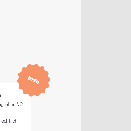
Info
e
g, ohne NC
rechtlich