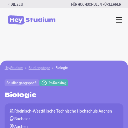
Zum
|
DIE ZEIT
FÜR HOCHSCHULEN
FÜR LEHRER
Inhalt
springen
HeyStudium
Studiengänge
Biologie
Studiengangsprofil
Im Ranking
Biologie
Rheinisch-Westfälische Technische Hochschule Aachen
Bachelor
Aachen