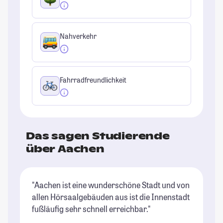
Nahverkehr
Fahrradfreundlichkeit
Das sagen Studierende
über Aachen
"Aachen ist eine wunderschöne Stadt und von
"A
allen Hörsaalgebäuden aus ist die Innenstadt
Ca
fußläufig sehr schnell erreichbar."
pe
st