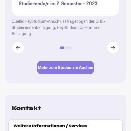
Studierende/r im 2. Semester – 2023
Fo
we
Ab
Quelle: HeyStudium-Anschlussfragebogen der CHE-
Th
Studierendenbefragung, HeyStudium User:innen-
Befragung
St
Mehr zum Studium in Aachen
Kontakt
Weitere Informationen / Services