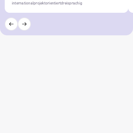
international
projektorientiert
dreisprachig