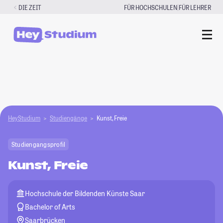
Zum
|
DIE ZEIT
FÜR HOCHSCHULEN
FÜR LEHRER
Inhalt
springen
HeyStudium
Studiengänge
Kunst, Freie
Studiengangsprofil
Kunst, Freie
Hochschule der Bildenden Künste Saar
Bachelor of Arts
Saarbrücken