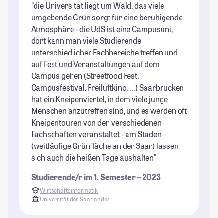
"die Universität liegt um Wald, das viele
"S
umgebende Grün sorgt für eine beruhigende
di
Atmosphäre - die UdS ist eine Campusuni,
to
dort kann man viele Studierende
un
unterschiedlicher Fachbereiche treffen und
Ei
auf Fest und Veranstaltungen auf dem
vi
Campus gehen (Streetfood Fest,
Fr
Campusfestival, Freiluftkino, ...) Saarbrücken
St
hat ein Kneipenviertel, in dem viele junge
Menschen anzutreffen sind, und es werden oft
Kneipentouren von den verschiedenen
Fachschaften veranstaltet - am Staden
(weitläufige Grünfläche an der Saar) lassen
sich auch die heißen Tage aushalten"
Studierende/r im 1. Semester – 2023
Wirtschaftsinformatik
Universität des Saarlandes