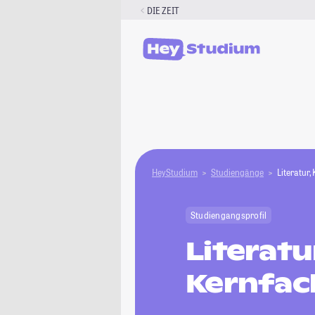
Zum
DIE ZEIT
Inhalt
springen
HeyStudium
Studiengänge
Literatur,
Studiengangsprofil
Literatu
Kernfac