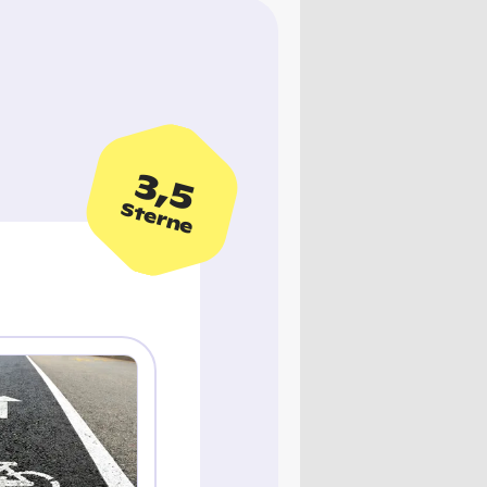
3,5
Sterne