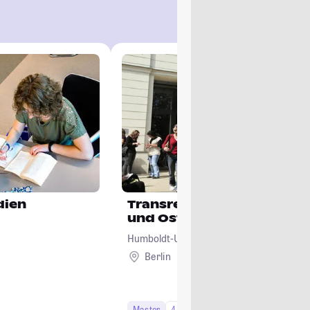
dien
Transregionale Studien (M
und Osteuropa)
Humboldt-Universität zu Berlin
Berlin
Master
4 Semester