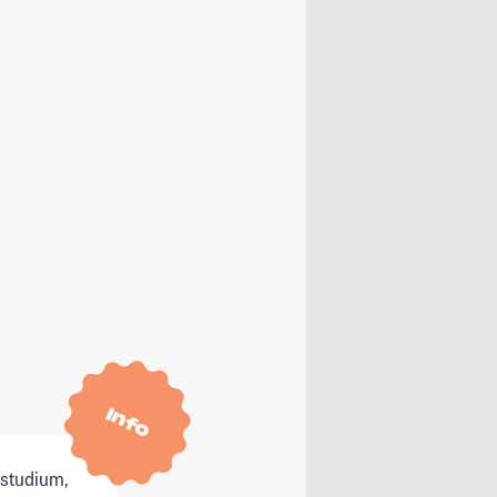
Info
tstudium,