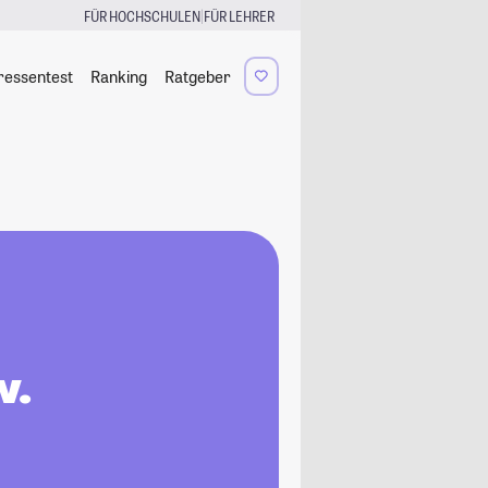
|
FÜR HOCHSCHULEN
FÜR LEHRER
ressentest
Ranking
Ratgeber
w.