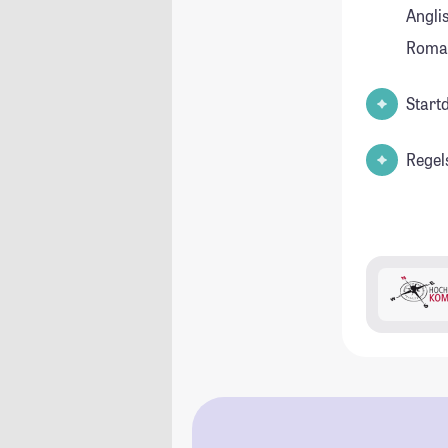
Anglis
Roman
Start
Regel