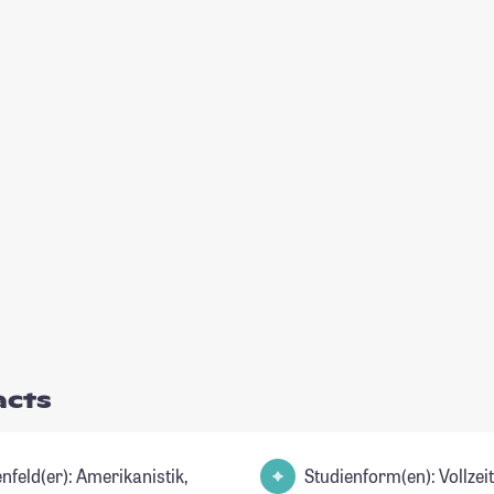
acts
(er): Amerikanistik,
Studienform(en): Vollzei