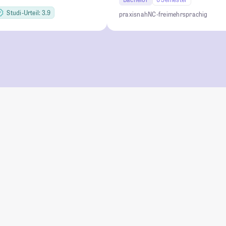
Studi-Urteil: 3.9
praxisnah
NC-frei
mehrsprachig