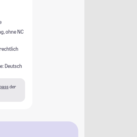
e
g, ohne NC
rechtlich
e: Deutsch
pass
der