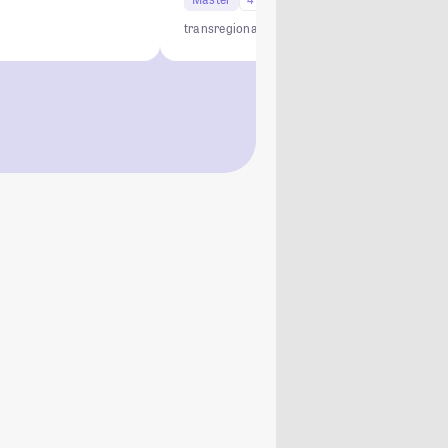
transregional
Osteuropa
Slawistik