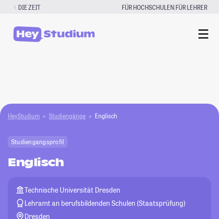
Zum
|
DIE ZEIT
FÜR HOCHSCHULEN
FÜR LEHRER
Inhalt
springen
HeyStudium
Studiengänge
Englisch
Studiengangsprofil
Englisch
Technische Universität Dresden
Lehramt an berufsbildenden Schulen (Staatsprüfung)
Dresden