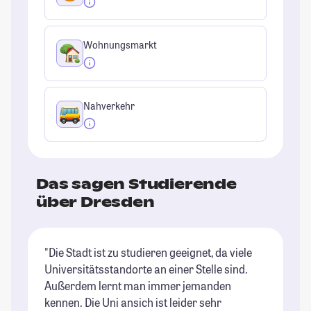
Wohnungsmarkt
Nahverkehr
Das sagen Studierende
über Dresden
"Die Stadt ist zu studieren geeignet, da viele
"D
Universitätsstandorte an einer Stelle sind.
Pe
Außerdem lernt man immer jemanden
St
kennen. Die Uni ansich ist leider sehr