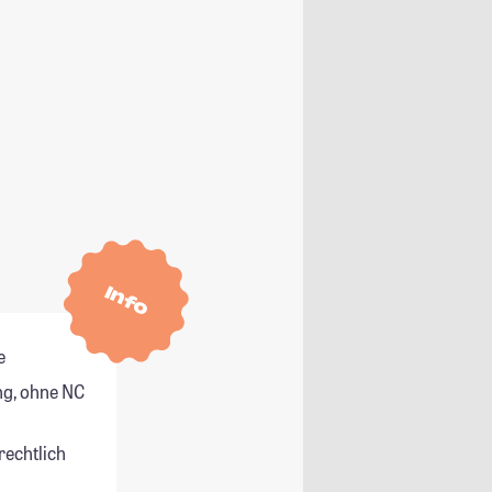
Info
e
g, ohne NC
rechtlich