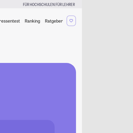
|
FÜR HOCHSCHULEN
FÜR LEHRER
ressentest
Ranking
Ratgeber