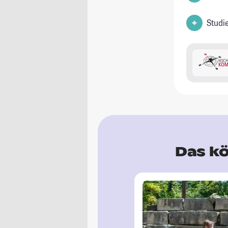
Studi
Das kö