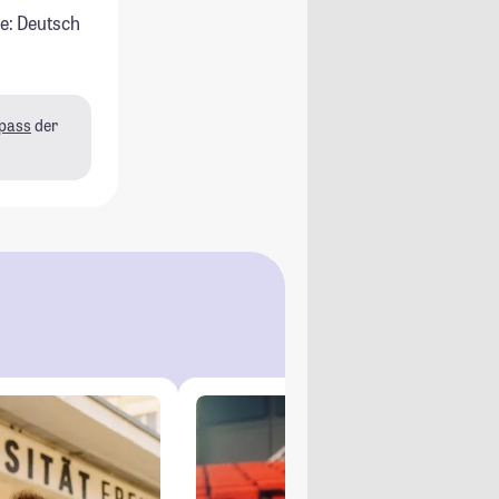
e: Deutsch
pass
der