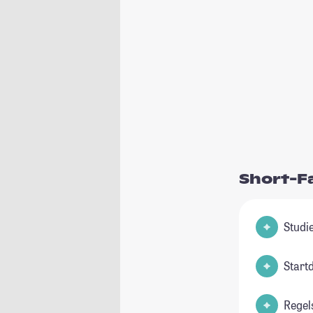
Short-F
Start
Regel