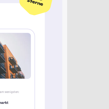
Sterne
 am wenigsten:
markt