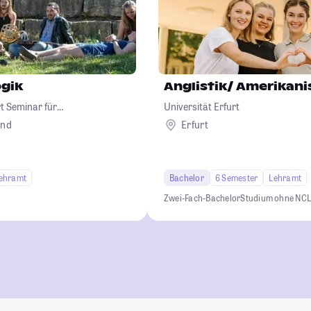
gik
Anglistik/ Amerikani
t Seminar für
Universität Erfurt
and
Erfurt
ehramt
Bachelor
6 Semester
Lehramt
Zwei-Fach-Bachelor
Studium ohne NC