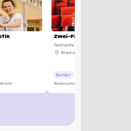
stik
Zwei-Fächer-Bachelor Le
Technische Universität Braunschweig
Braunschweig
Bachelor
6 Semester
Lehramt
Lehramt
Niedersachsen
Lehramt
Lehrkräftebildung