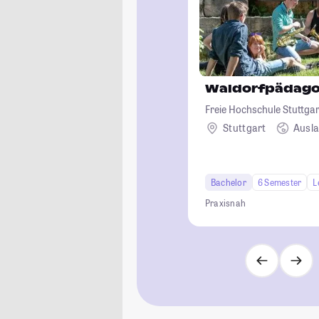
Waldorfpädago
Freie Hochschule Stuttgar
Waldorfpädagogik
Stuttgart
Ausl
Bachelor
6 Semester
L
Praxisnah