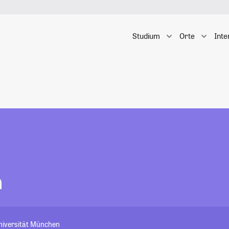
Studium
Orte
Inte
h
niversität München