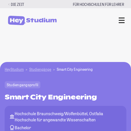
Zum
|
DIE ZEIT
FÜR HOCHSCHULEN
FÜR LEHRER
Inhalt
springen
HeyStudium
Studiengänge
Smart City Engineering
Studiengangsprofil
Smart City Engineering
Hochschule Braunschweig/Wolfenbüttel, Ostfalia
Hochschule für angewandte Wissenschaften
Bachelor