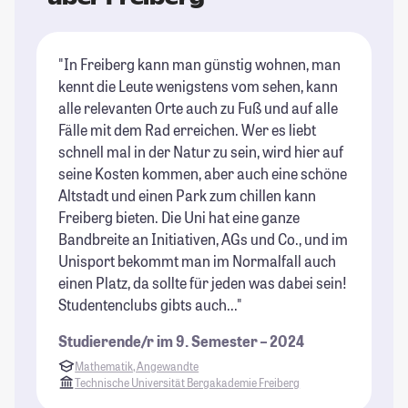
"In Freiberg kann man günstig wohnen, man
"D
kennt die Leute wenigstens vom sehen, kann
fa
alle relevanten Orte auch zu Fuß und auf alle
Le
Fälle mit dem Rad erreichen. Wer es liebt
ei
schnell mal in der Natur zu sein, wird hier auf
ge
seine Kosten kommen, aber auch eine schöne
Un
Altstadt und einen Park zum chillen kann
La
Freiberg bieten. Die Uni hat eine ganze
gr
Bandbreite an Initiativen, AGs und Co., und im
er
Unisport bekommt man im Normalfall auch
St
einen Platz, da sollte für jeden was dabei sein!
Studentenclubs gibts auch..."
Studierende/r im 9. Semester – 2024
Mathematik, Angewandte
Technische Universität Bergakademie Freiberg