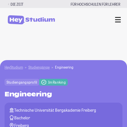
Zum
|
DIE ZEIT
FÜR HOCHSCHULEN
FÜR LEHRER
Inhalt
springen
HeyStudium
Studiengänge
Engineering
Studiengangsprofil
Im Ranking
Engineering
Technische Universität Bergakademie Freiberg
Bachelor
Freiberg