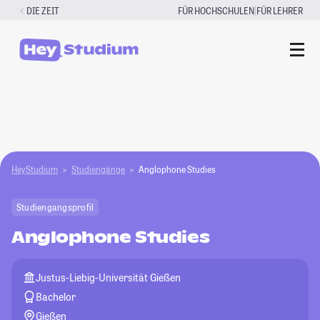
Zum
|
DIE ZEIT
FÜR HOCHSCHULEN
FÜR LEHRER
Inhalt
springen
HeyStudium
Studiengänge
Anglophone Studies
Studiengangsprofil
Anglophone Studies
Justus-Liebig-Universität Gießen
Bachelor
Gießen