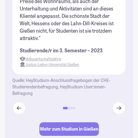
Preise des Wohnraums, als auch der
un
Unterhaltung und Aktivitäten sind an dieses
er
Klientel angepasst. Die schönste Stadt der
wi
Welt, Hessens oder des Lahn-Dill-Kreises ist
St
Gießen nicht, für Studenten ist sie trotzdem
attraktiv."
Studierende/r im 3. Semester – 2023
Volkswirtschaftslehre
Justus-Liebig-Universität Gießen
Quelle: HeyStudium-Anschlussfragebogen der CHE-
Studierendenbefragung, HeyStudium User:innen-
Befragung
Mehr zum Studium in Gießen