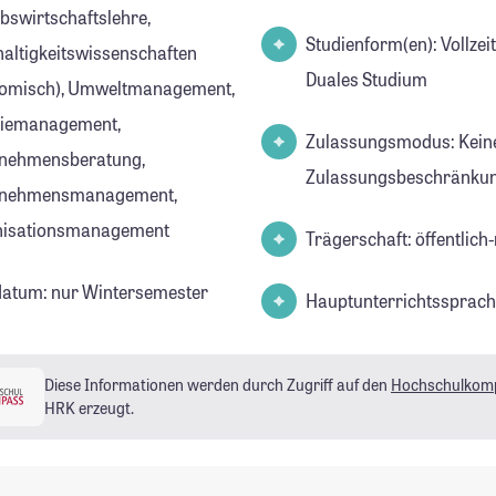
ebswirtschaftslehre,
Studienform(en): Vollzei
altigkeitswissenschaften
Duales Studium
omisch), Umweltmanagement,
iemanagement,
Zulassungsmodus: Kein
nehmensberatung,
Zulassungsbeschränkun
rnehmensmanagement,
nisationsmanagement
Trägerschaft: öffentlich-
datum: nur Wintersemester
Hauptunterrichtssprach
Diese Informationen werden durch Zugriff auf den
Hochschulkom
HRK erzeugt.