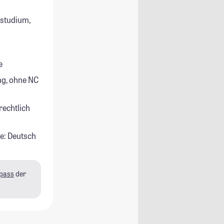
tstudium,
e
g, ohne NC
rechtlich
e: Deutsch
pass
der