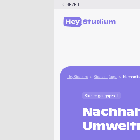
Zum
DIE ZEIT
Inhalt
springen
HeyStudium
Studiengänge
Nachhalt
Studiengangsprofil
Nachhal
Umwelt