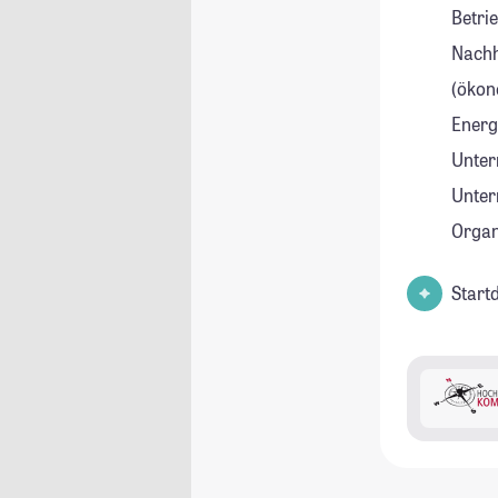
Betri
Nachh
(ökon
Energ
Unter
Unte
Orga
Start