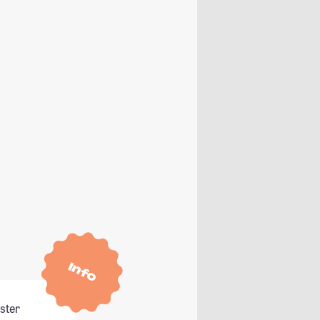
Info
ster