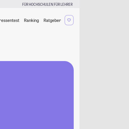
|
FÜR HOCHSCHULEN
FÜR LEHRER
ressentest
Ranking
Ratgeber