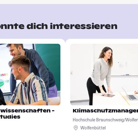
nnte dich interessieren
swissenschaften -
Klimaschutzmanage
Studies
Hochschule Braunschweig/Wolfenbü
Hochschule für angewandte Wiss
Wolfenbüttel