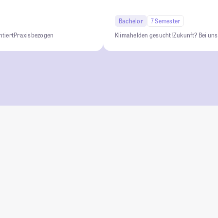
Bachelor
7 Semester
tiert
Praxisbezogen
Klimahelden gesucht!
Zukunft? Bei uns