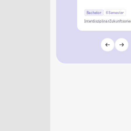
Bachelor
6 Semester
Interdisziplinär
Zukunftsorien