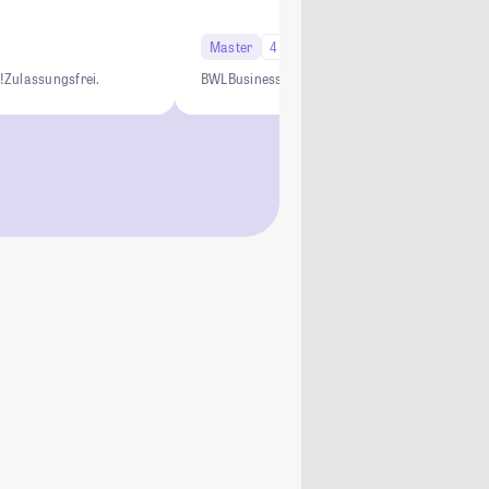
Master
4 Semester
Studi-Urteil: 4.5
!
Zulassungsfrei.
BWL
Business
Management