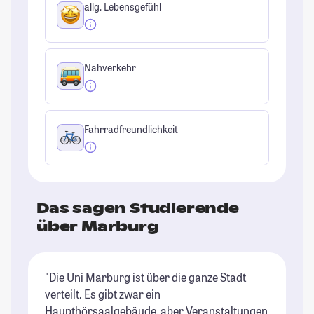
allg. Lebensgefühl
Nahverkehr
Fahrradfreundlichkeit
Das sagen Studierende
über Marburg
"Die Uni Marburg ist über die ganze Stadt
"M
verteilt. Es gibt zwar ein
de
Haupthörsaalgebäude, aber Veranstaltungen
St