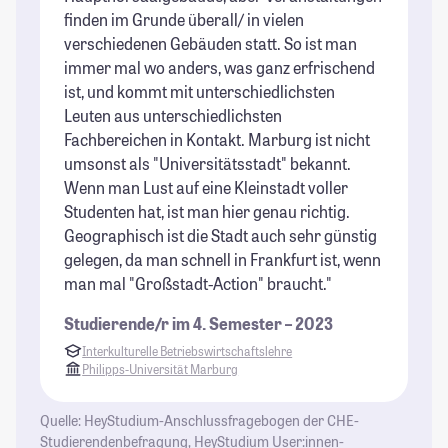
finden im Grunde überall/ in vielen
au
verschiedenen Gebäuden statt. So ist man
Fr
immer mal wo anders, was ganz erfrischend
St
ist, und kommt mit unterschiedlichsten
Leuten aus unterschiedlichsten
Fachbereichen in Kontakt. Marburg ist nicht
umsonst als "Universitätsstadt" bekannt.
Wenn man Lust auf eine Kleinstadt voller
Studenten hat, ist man hier genau richtig.
Geographisch ist die Stadt auch sehr günstig
gelegen, da man schnell in Frankfurt ist, wenn
man mal "Großstadt-Action" braucht."
Studierende/r im 4. Semester – 2023
Interkulturelle Betriebswirtschaftslehre
Philipps-Universität Marburg
Quelle: HeyStudium-Anschlussfragebogen der CHE-
Studierendenbefragung, HeyStudium User:innen-