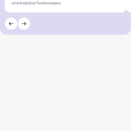
interdisziplinär
Textkompetenz