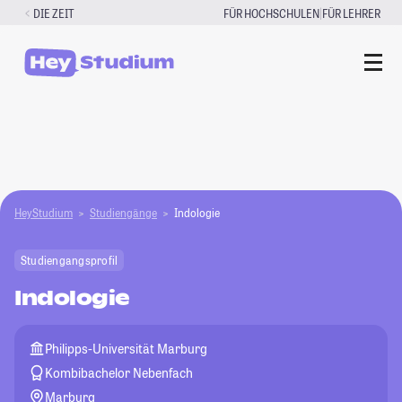
Zum
|
DIE ZEIT
FÜR HOCHSCHULEN
FÜR LEHRER
Inhalt
springen
HeyStudium
Studiengänge
Indologie
Studiengangsprofil
Indologie
Philipps-Universität Marburg
Kombibachelor Nebenfach
Marburg