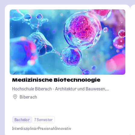
Medizinische Biotechnologie
Hochschule Biberach - Architektur und Bauwesen,
Betriebswirtschaft und Biotechnologie
Biberach
Bachelor
7 Semester
Interdisziplinär
Praxisnah
Innovativ