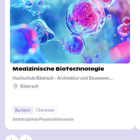
Medizinische Biotechnologie
Hochschule Biberach - Architektur und Bauwesen,
Betriebswirtschaft und Biotechnologie
Biberach
Bachelor
7 Semester
Interdisziplinär
Praxisnah
Innovativ