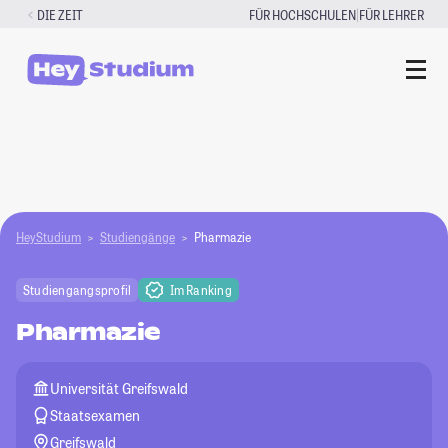
Zum
|
DIE ZEIT
FÜR HOCHSCHULEN
FÜR LEHRER
Inhalt
springen
HeyStudium
Studiengänge
Pharmazie
Studiengangsprofil
Im Ranking
Pharmazie
Universität Greifswald
Staatsexamen
Greifswald