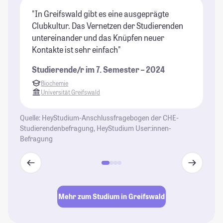
"In Greifswald gibt es eine ausgeprägte
"V
Clubkultur. Das Vernetzen der Studierenden
un
untereinander und das Knüpfen neuer
ma
Kontakte ist sehr einfach"
an
Sp
Studierende/r im 7. Semester – 2024
Au
Biochemie
So
Universität Greifswald
da
St
Quelle: HeyStudium-Anschlussfragebogen der CHE-
Studierendenbefragung, HeyStudium User:innen-
St
Befragung
Mehr zum Studium in Greifswald