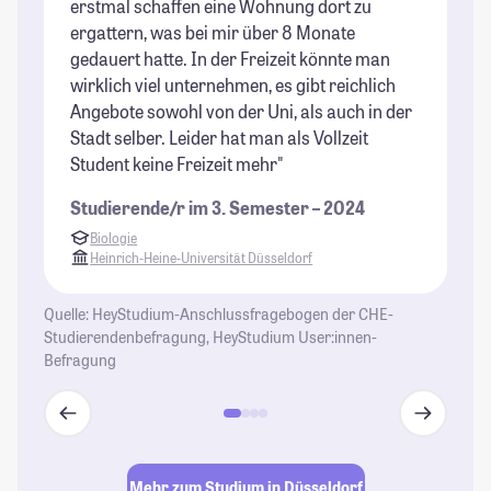
erstmal schaffen eine Wohnung dort zu
si
ergattern, was bei mir über 8 Monate
St
gedauert hatte. In der Freizeit könnte man
wirklich viel unternehmen, es gibt reichlich
Angebote sowohl von der Uni, als auch in der
Stadt selber. Leider hat man als Vollzeit
Student keine Freizeit mehr"
Studierende/r im 3. Semester – 2024
Biologie
Heinrich-Heine-Universität Düsseldorf
Quelle: HeyStudium-Anschlussfragebogen der CHE-
Studierendenbefragung, HeyStudium User:innen-
Befragung
Mehr zum Studium in Düsseldorf