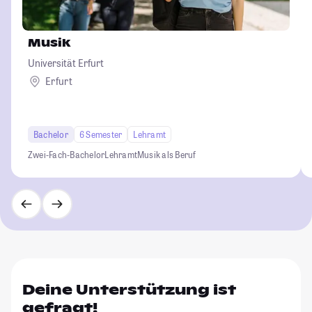
Musik
Universität Erfurt
Erfurt
Bachelor
6 Semester
Lehramt
Zwei-Fach-Bachelor
Lehramt
Musik als Beruf
Deine Unterstützung ist
gefragt!