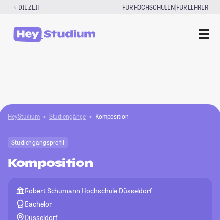
Zum
|
DIE ZEIT
FÜR HOCHSCHULEN
FÜR LEHRER
Inhalt
springen
HeyStudium
Studiengänge
Komposition
Studiengangsprofil
Komposition
Robert Schumann Hochschule Düsseldorf
Bachelor
Düsseldorf