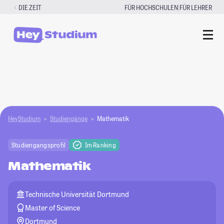
Zum
|
DIE ZEIT
FÜR HOCHSCHULEN
FÜR LEHRER
Inhalt
springen
HeyStudium
Studiengänge
Mathematik
Studiengangsprofil
Im Ranking
Mathematik
Technische Universität Dortmund
Master of Science
Dortmund