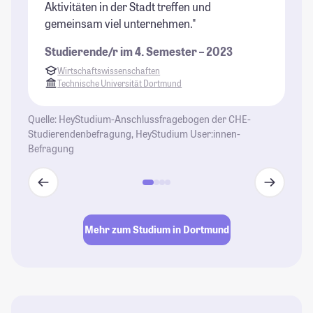
Aktivitäten in der Stadt treffen und
st
gemeinsam viel unternehmen."
h
Studierende/r im 4. Semester – 2023
St
Wirtschaftswissenschaften
Technische Universität Dortmund
Quelle: HeyStudium-Anschlussfragebogen der CHE-
Studierendenbefragung, HeyStudium User:innen-
Befragung
Mehr zum Studium in Dortmund