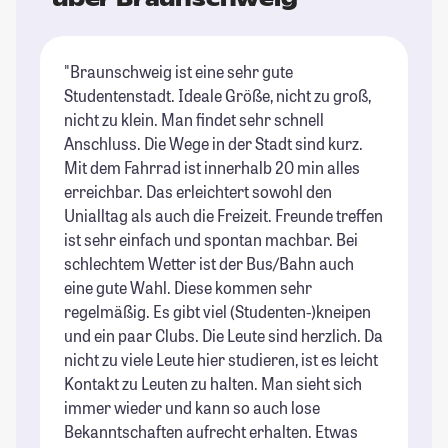
"Braunschweig ist eine sehr gute
"B
Studentenstadt. Ideale Größe, nicht zu groß,
ic
nicht zu klein. Man findet sehr schnell
Nä
Anschluss. Die Wege in der Stadt sind kurz.
um
Mit dem Fahrrad ist innerhalb 20 min alles
al
erreichbar. Das erleichtert sowohl den
St
Unialltag als auch die Freizeit. Freunde treffen
ist sehr einfach und spontan machbar. Bei
schlechtem Wetter ist der Bus/Bahn auch
eine gute Wahl. Diese kommen sehr
regelmäßig. Es gibt viel (Studenten-)kneipen
und ein paar Clubs. Die Leute sind herzlich. Da
nicht zu viele Leute hier studieren, ist es leicht
Kontakt zu Leuten zu halten. Man sieht sich
immer wieder und kann so auch lose
Bekanntschaften aufrecht erhalten. Etwas