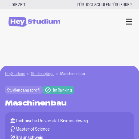
Zum
|
DIE ZEIT
FÜR HOCHSCHULEN
FÜR LEHRER
Inhalt
springen
HeyStudium
Studiengänge
Maschinenbau
Studiengangsprofil
Im Ranking
Maschinenbau
Technische Universität Braunschweig
Master of Science
Braunschweig