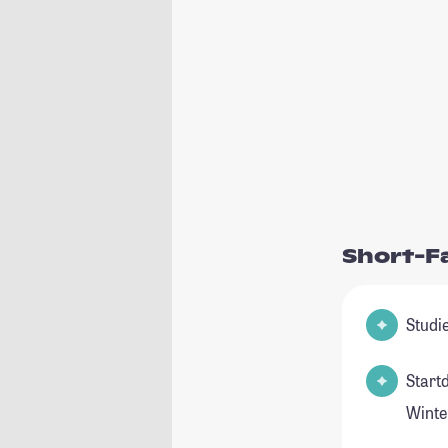
Short-F
Start
Winte