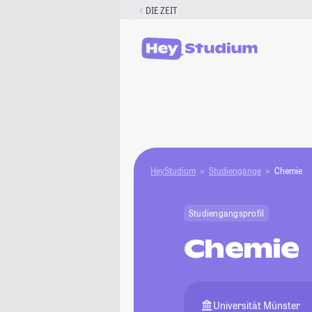
Zum
DIE ZEIT
Inhalt
springen
HeyStudium
Studiengänge
Chemie
Studiengangsprofil
Chemie
Universität Münster