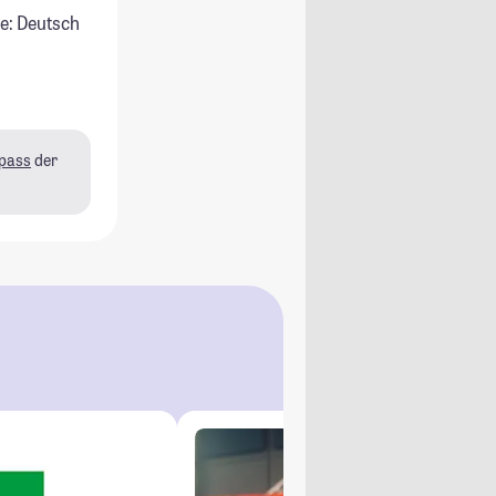
e: Deutsch
pass
der