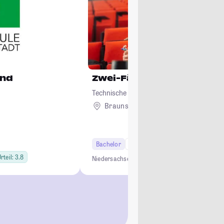
und
Zwei-Fächer-Bachelor Le
Technische Universität Braunschweig
Braunschweig
Bachelor
6 Semester
Lehramt
rteil: 3.8
Niedersachsen
Lehramt
Lehrkräftebildung