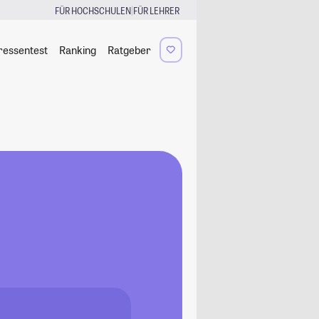
|
FÜR HOCHSCHULEN
FÜR LEHRER
ressentest
Ranking
Ratgeber