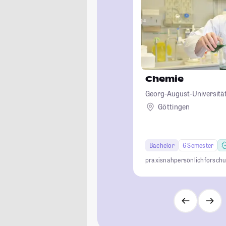
Chemie
Georg-August-Universität
Göttingen
Bachelor
6 Semester
praxisnah
persönlich
forsch