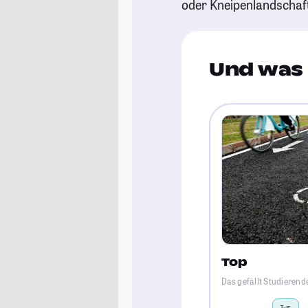
oder Kneipenlandschaf
Und was 
Top
Das gefällt Studierend