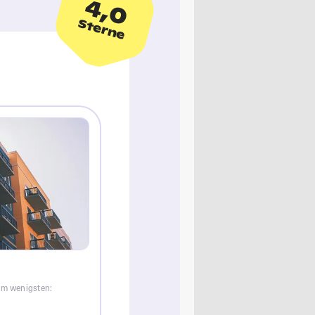
4,0
Sterne
am wenigsten: