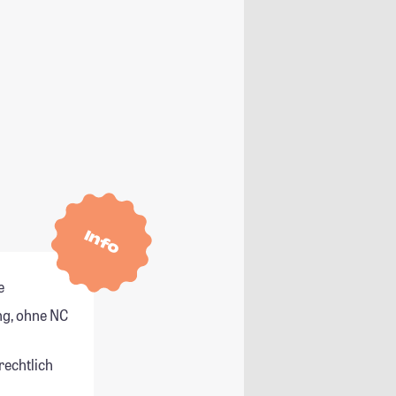
Info
e
g, ohne NC
rechtlich