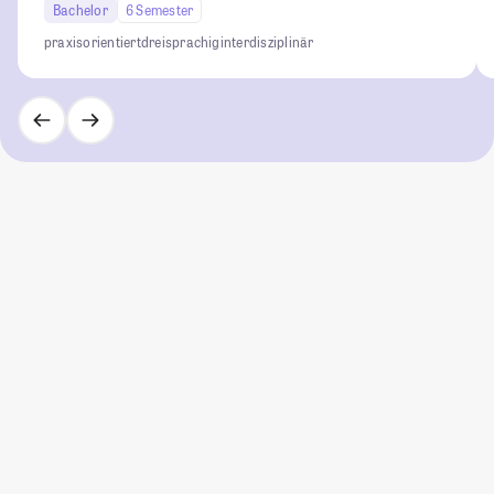
Bachelor
6 Semester
praxisorientiert
dreisprachig
interdisziplinär