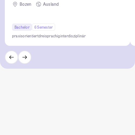
Bozen
Ausland
Bachelor
6 Semester
praxisorientiert
dreisprachig
interdisziplinär