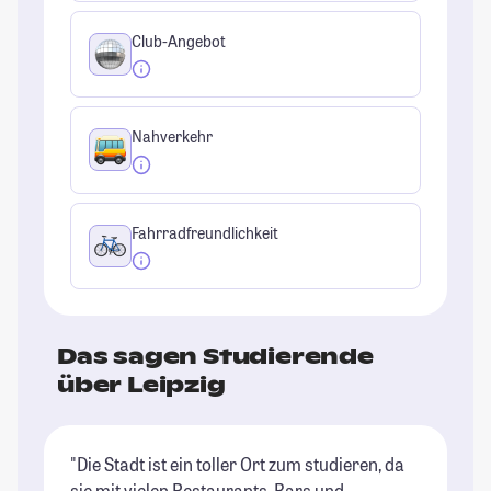
Club-Angebot
Nahverkehr
Fahrradfreundlichkeit
Das sagen Studierende
über Leipzig
"Die Stadt ist ein toller Ort zum studieren, da
"L
sie mit vielen Restaurants, Bars und
ge