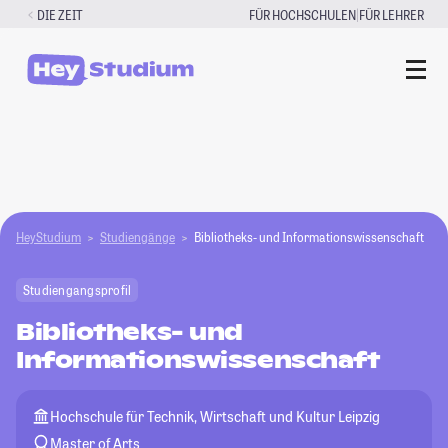
Zum
|
DIE ZEIT
FÜR HOCHSCHULEN
FÜR LEHRER
Inhalt
springen
HeyStudium
Studiengänge
Bibliotheks- und Informationswissenschaft
Studiengangsprofil
Bibliotheks- und
Informationswissenschaft
Hochschule für Technik, Wirtschaft und Kultur Leipzig
Master of Arts