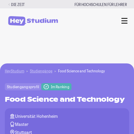
Zum
|
DIE ZEIT
FÜR HOCHSCHULEN
FÜR LEHRER
Inhalt
springen
HeyStudium
Studiengänge
Food Science and Technology
Studiengangsprofil
Im Ranking
Food Science and Technology
Universität Hohenheim
Master
Stuttgart