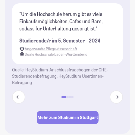
"Um die Hochschule herum gibt es viele
"S
Einkaufsmöglichkeiten, Cafes und Bars,
un
sodass für Unterhaltung gesorgt ist."
is
da
Studierende/r im 5. Semester – 2024
St
Angewandte Pflegewissenschaft
Duale Hochschule Baden-Württemberg
Quelle: HeyStudium-Anschlussfragebogen der CHE-
Studierendenbefragung, HeyStudium User:innen-
Befragung
Mehr zum Studium in Stuttgart