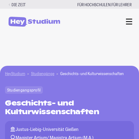
Zum
|
DIE ZEIT
FÜR HOCHSCHULEN
FÜR LEHRER
Inhalt
springen
HeyStudium
Studiengänge
Geschichts- und Kulturwissenschaften
Studiengangsprofil
Geschichts- und
Kulturwissenschaften
Justus-Liebig-Universität Gießen
Magister Artium/ Magistra Artium (M.A.)