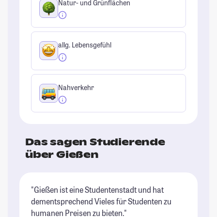
Natur- und Grünflächen
allg. Lebensgefühl
Nahverkehr
Das sagen Studierende
über Gießen
"Gießen ist eine Studentenstadt und hat
"E
dementsprechend Vieles für Studenten zu
un
humanen Preisen zu bieten."
er