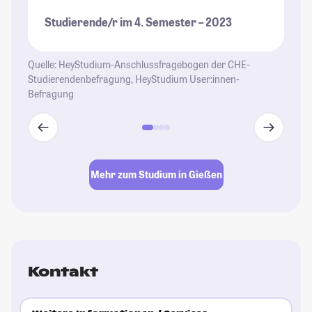
wi
Studierende/r im 4. Semester – 2023
St
Quelle: HeyStudium-Anschlussfragebogen der CHE-
Studierendenbefragung, HeyStudium User:innen-
Befragung
Mehr zum Studium in Gießen
Kontakt