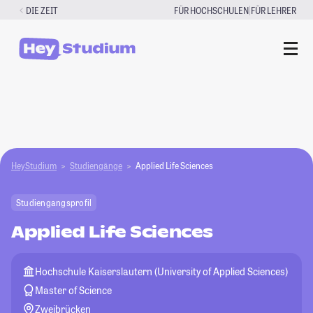
Zum
|
DIE ZEIT
FÜR HOCHSCHULEN
FÜR LEHRER
Inhalt
springen
HeyStudium
Studiengänge
Applied Life Sciences
Studiengangsprofil
Applied Life Sciences
Hochschule Kaiserslautern (University of Applied Sciences)
Master of Science
Zweibrücken