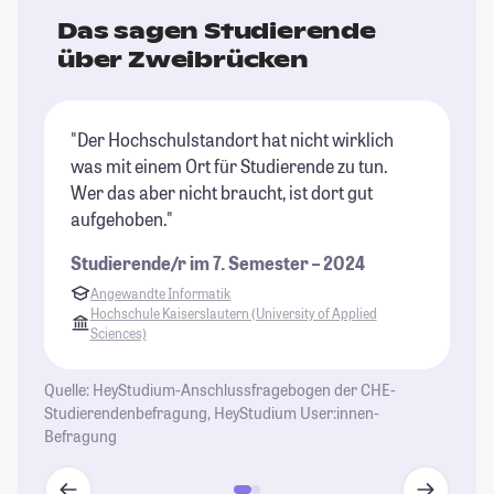
Das sagen Studierende
über Zweibrücken
"Der Hochschulstandort hat nicht wirklich
"K
was mit einem Ort für Studierende zu tun.
sc
Wer das aber nicht braucht, ist dort gut
ei
aufgehoben."
St
Studierende/r im 7. Semester – 2024
Angewandte Informatik
Hochschule Kaiserslautern (University of Applied
Sciences)
Quelle: HeyStudium-Anschlussfragebogen der CHE-
Studierendenbefragung, HeyStudium User:innen-
Befragung