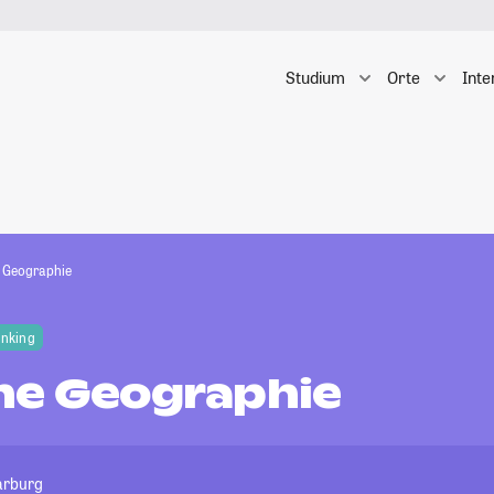
Studium
Orte
Inte
 Geographie
anking
he Geographie
Marburg