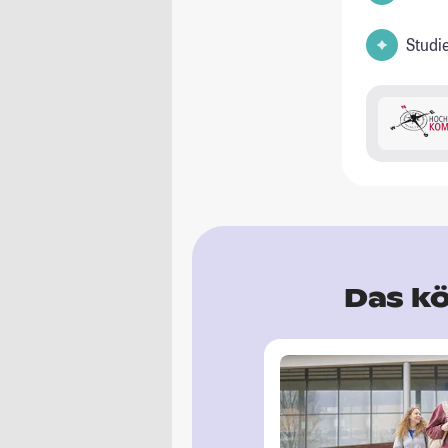
Studi
Das kö