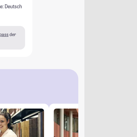
e: Deutsch
pass
der