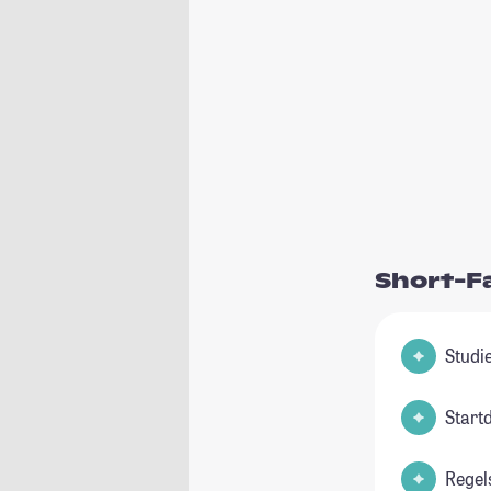
Short-F
Start
Regel