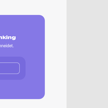
nking
neidet.