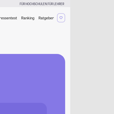
|
FÜR HOCHSCHULEN
FÜR LEHRER
ressentest
Ranking
Ratgeber