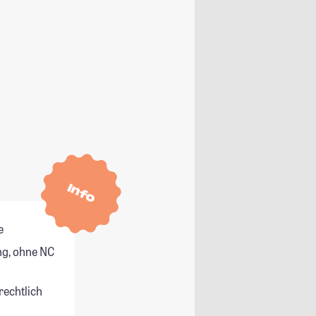
Info
e
g, ohne NC
rechtlich