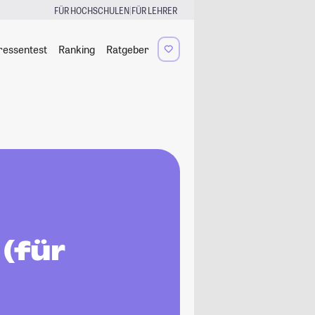
|
FÜR HOCHSCHULEN
FÜR LEHRER
ressentest
Ranking
Ratgeber
(für