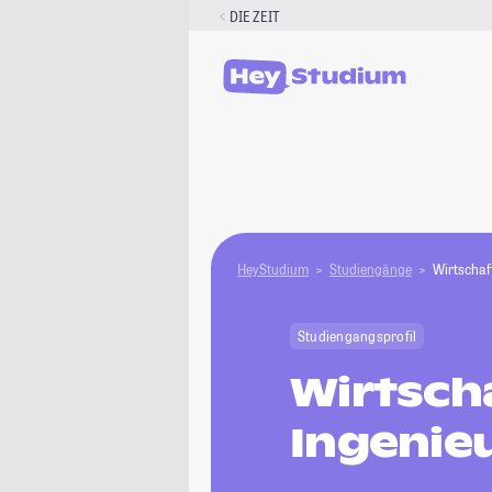
Zum
DIE ZEIT
Inhalt
springen
HeyStudium
Studiengänge
Wirtschaf
Studiengangsprofil
Wirtsch
Ingenie