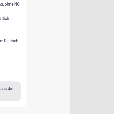
g, ohne NC
atlich
e: Deutsch
pass
der