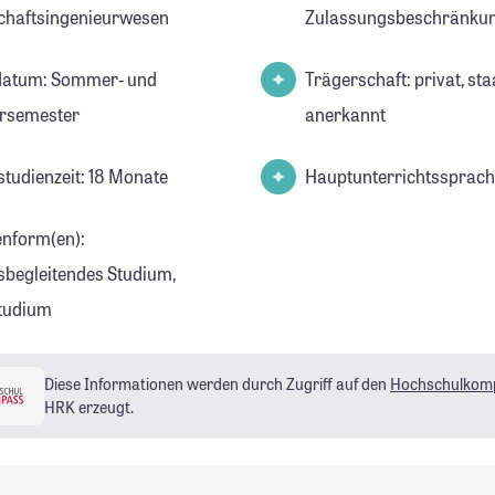
chaftsingenieurwesen
Zulassungsbeschränkun
datum: Sommer- und
Trägerschaft: privat, sta
rsemester
anerkannt
studienzeit: 18 Monate
Hauptunterrichtssprach
enform(en):
sbegleitendes Studium,
tudium
Diese Informationen werden durch Zugriff auf den
Hochschulkom
HRK erzeugt.