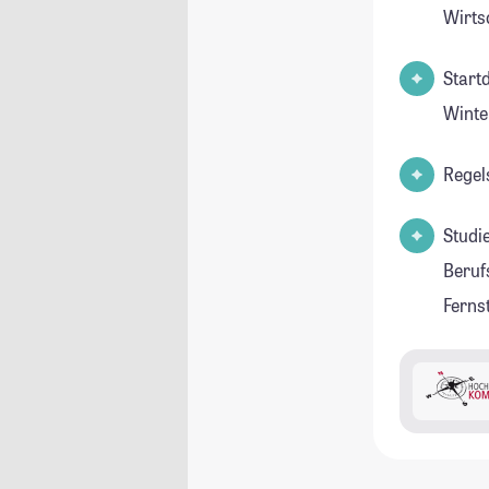
Wirts
Start
Winte
Regel
Studi
Beruf
Ferns