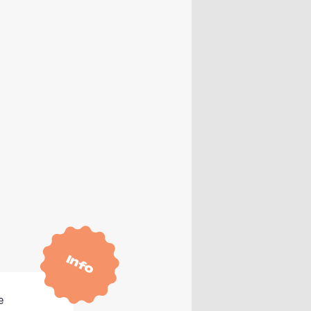
Info
e