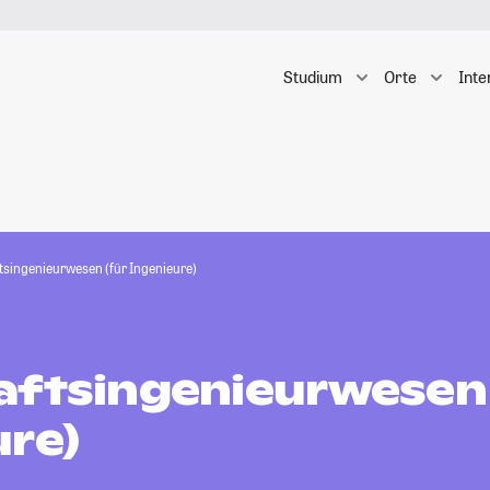
Studium
Orte
Inte
tsingenieurwesen (für Ingenieure)
aftsingenieurwesen 
ure)