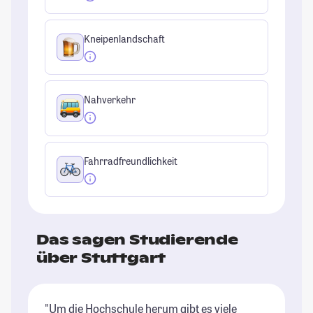
Kneipenlandschaft
Nahverkehr
Fahrradfreundlichkeit
Das sagen Studierende
über Stuttgart
"Um die Hochschule herum gibt es viele
"S