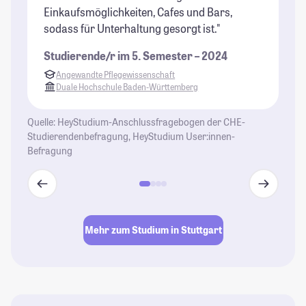
Einkaufsmöglichkeiten, Cafes und Bars,
un
sodass für Unterhaltung gesorgt ist."
is
da
Studierende/r im 5. Semester – 2024
St
Angewandte Pflegewissenschaft
Duale Hochschule Baden-Württemberg
Quelle: HeyStudium-Anschlussfragebogen der CHE-
Studierendenbefragung, HeyStudium User:innen-
Befragung
Mehr zum Studium in Stuttgart