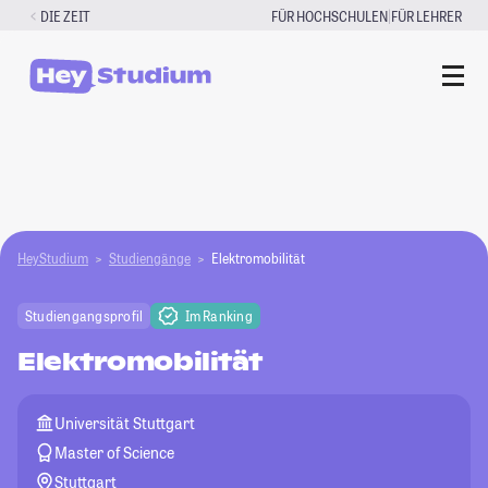
Zum
|
DIE ZEIT
FÜR HOCHSCHULEN
FÜR LEHRER
Inhalt
springen
HeyStudium
Studiengänge
Elektromobilität
Studiengangsprofil
Im Ranking
Elektromobilität
Universität Stuttgart
Master of Science
Stuttgart