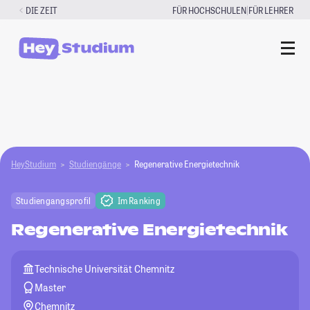
Zum
|
DIE ZEIT
FÜR HOCHSCHULEN
FÜR LEHRER
Inhalt
springen
HeyStudium
Studiengänge
Regenerative Energietechnik
Studiengangsprofil
Im Ranking
Regenerative Energietechnik
Technische Universität Chemnitz
Master
Chemnitz