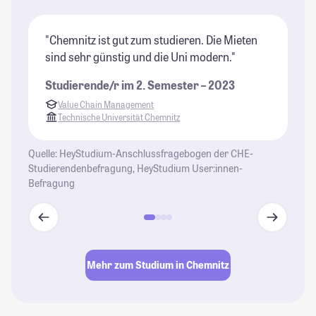
"Chemnitz ist gut zum studieren. Die Mieten
"W
sind sehr günstig und die Uni modern."
un
Ra
Studierende/r im 2. Semester – 2023
so
Value Chain Management
An
Technische Universität Chemnitz
gi
St
Quelle: HeyStudium-Anschlussfragebogen der CHE-
Studierendenbefragung, HeyStudium User:innen-
Befragung
Mehr zum Studium in Chemnitz