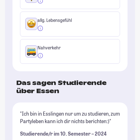
allg. Lebensgefühl
Nahverkehr
Das sagen Studierende
über Essen
"Ich bin in Esslingen nur um zu studieren, zum
"I
Partyleben kann ich dir nichts berichten:)"
sc
ab
Studierende/r im 10. Semester – 2024
be