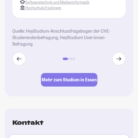
Softwaretechnik und Medieninformatik
da
Hochschule Esslingen
Bu
nä
ab
Quelle: HeyStudium-Anschlussfragebogen der CHE-
we
Studierendenbefragung, HeyStudium User:innen-
Befragung
St
Mehr zum Studium in Essen
Kontakt