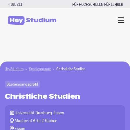
Zum
|
DIE ZEIT
FÜR HOCHSCHULEN
FÜR LEHRER
Inhalt
springen
HeyStudium
Studiengänge
Christliche Studien
Studiengangsprofil
Christliche Studien
Universität Duisburg-Essen
Master of Arts 2 Fächer
Essen