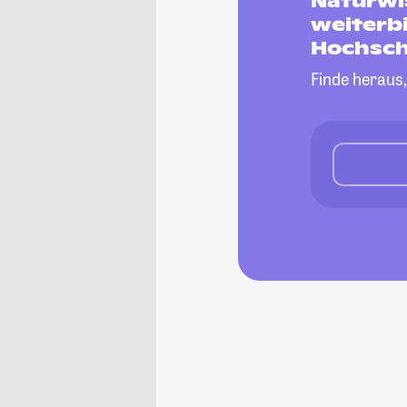
Naturwi
weiterb
Hochsch
Finde heraus