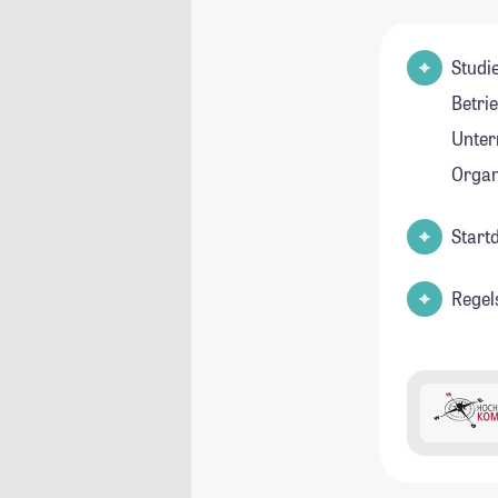
Studie
Betri
Unte
Orga
Start
Regel