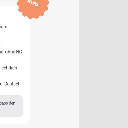
Info
dium
e
g, ohne NC
rechtlich
e: Deutsch
pass
der