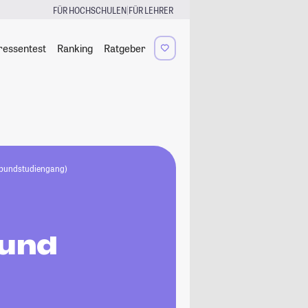
|
FÜR HOCHSCHULEN
FÜR LEHRER
ressentest
Ranking
Ratgeber
erbundstudiengang)
 und