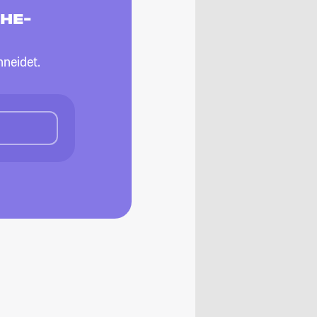
CHE-
neidet.