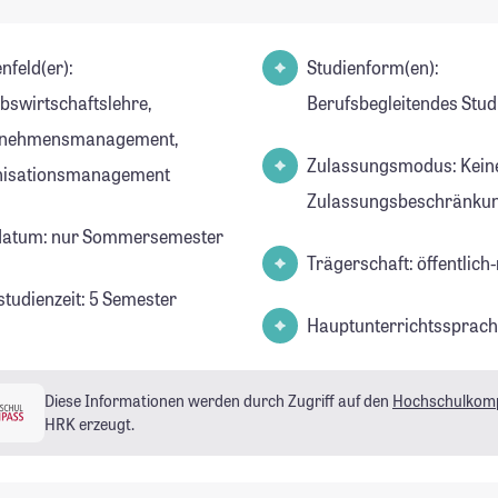
nfeld(er):
Studienform(en):
ebswirtschaftslehre,
Berufsbegleitendes Stu
rnehmensmanagement,
Zulassungsmodus: Kein
nisationsmanagement
Zulassungsbeschränkun
datum: nur Sommersemester
Trägerschaft: öffentlich-
studienzeit: 5 Semester
Hauptunterrichtssprach
Diese Informationen werden durch Zugriff auf den
Hochschulkom
HRK erzeugt.