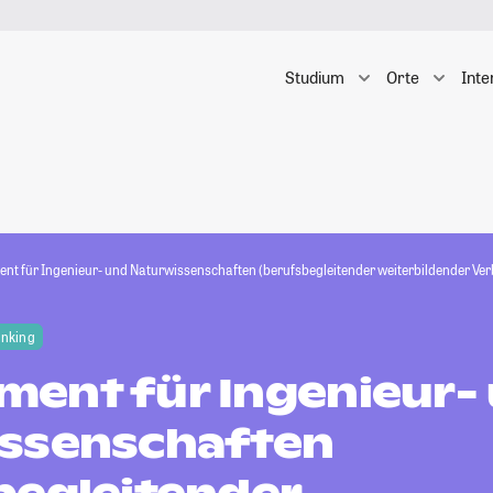
Studium
Orte
Inte
t für Ingenieur- und Naturwissenschaften (berufsbegleitender weiterbildender V
anking
ent für Ingenieur-
ssenschaften