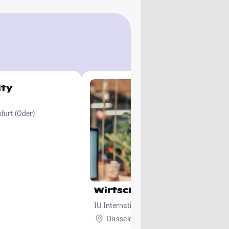
ity
furt (Oder)
Wirtschaftsinformatik
IU Internationale Hochschule
Düsseldorf