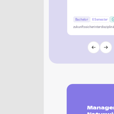
Bachelor
6 Semester
zukunftssicher
interdisziplin
Managem