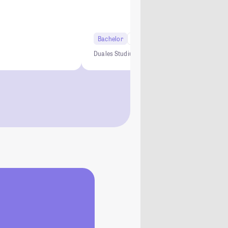
Bachelor
7 Semester
Studi-Urteil: 4.9
Duales Studium
0 € Studiengebühren
Kein NC