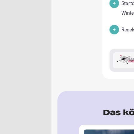
Start
Winte
Regel
Das kö