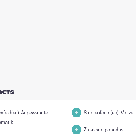
acts
d(er): Angewandte
Studienform(en): Vollze
ematik
Zulassungsmodus: