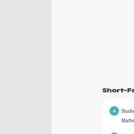
Short-F
Studienfel
Math