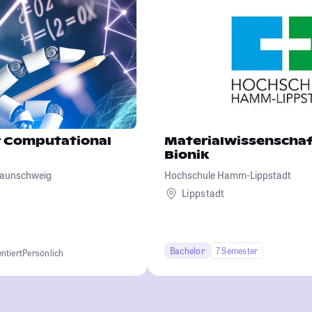
 Computational
Materialwissenscha
Bionik
Braunschweig
Hochschule Hamm-Lippstadt
Lippstadt
Bachelor
7 Semester
ntiert
Persönlich