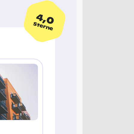
4,0
Sterne