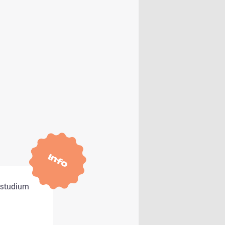
Info
itstudium