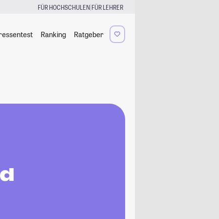
|
FÜR HOCHSCHULEN
FÜR LEHRER
ressentest
Ranking
Ratgeber
nd