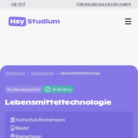
Zum
|
DIE ZEIT
FÜR HOCHSCHULEN
FÜR LEHRER
Inhalt
springen
HeyStudium
Studiengänge
Lebensmitteltechnologie
Studiengangsprofil
Im Ranking
Lebensmitteltechnologie
Hochschule Bremerhaven
Master
Bremerhaven