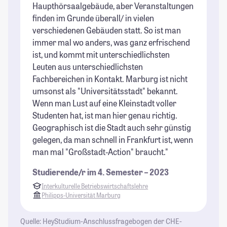
Haupthörsaalgebäude, aber Veranstaltungen
St
finden im Grunde überall/ in vielen
St
verschiedenen Gebäuden statt. So ist man
immer mal wo anders, was ganz erfrischend
ist, und kommt mit unterschiedlichsten
Leuten aus unterschiedlichsten
Fachbereichen in Kontakt. Marburg ist nicht
umsonst als "Universitätsstadt" bekannt.
Wenn man Lust auf eine Kleinstadt voller
Studenten hat, ist man hier genau richtig.
Geographisch ist die Stadt auch sehr günstig
gelegen, da man schnell in Frankfurt ist, wenn
man mal "Großstadt-Action" braucht."
Studierende/r im 4. Semester – 2023
Interkulturelle Betriebswirtschaftslehre
Philipps-Universität Marburg
Quelle: HeyStudium-Anschlussfragebogen der CHE-