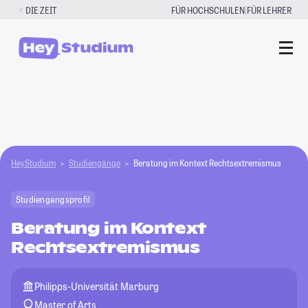
Zum
|
DIE ZEIT
FÜR HOCHSCHULEN
FÜR LEHRER
Inhalt
springen
HeyStudium
Studiengänge
Beratung im Kontext Rechtsextremismus
Studiengangsprofil
Beratung im Kontext
Rechtsextremismus
Philipps-Universität Marburg
Master of Arts