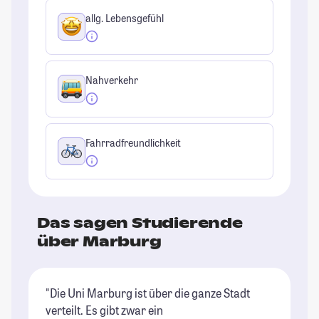
allg. Lebensgefühl
Nahverkehr
Fahrradfreundlichkeit
Das sagen Studierende
über Marburg
"Die Uni Marburg ist über die ganze Stadt
"D
verteilt. Es gibt zwar ein
bz