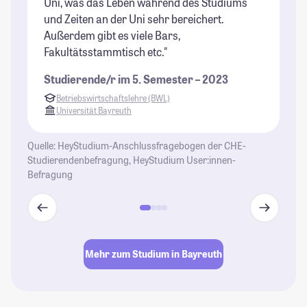
Uni, was das Leben während des Studiums
St
und Zeiten an der Uni sehr bereichert.
de
Außerdem gibt es viele Bars,
au
Fakultätsstammtisch etc."
Pa
da
Studierende/r im 5. Semester – 2023
in
Betriebswirtschaftslehre (BWL)
au
Universität Bayreuth
sp
An
Quelle: HeyStudium-Anschlussfragebogen der CHE-
de
Studierendenbefragung, HeyStudium User:innen-
Vo
Befragung
Ei
Sc
Wa
da
ge
Mehr zum Studium in Bayreuth
bi
Ko