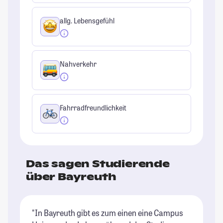
allg. Lebensgefühl
Nahverkehr
Fahrradfreundlichkeit
Das sagen Studierende
über Bayreuth
"In Bayreuth gibt es zum einen eine Campus
"B