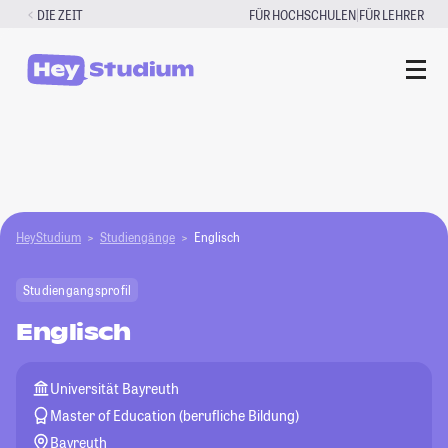
Zum
|
DIE ZEIT
FÜR HOCHSCHULEN
FÜR LEHRER
Inhalt
springen
HeyStudium
Studiengänge
Englisch
Studiengangsprofil
Englisch
Universität Bayreuth
Master of Education (berufliche Bildung)
Bayreuth