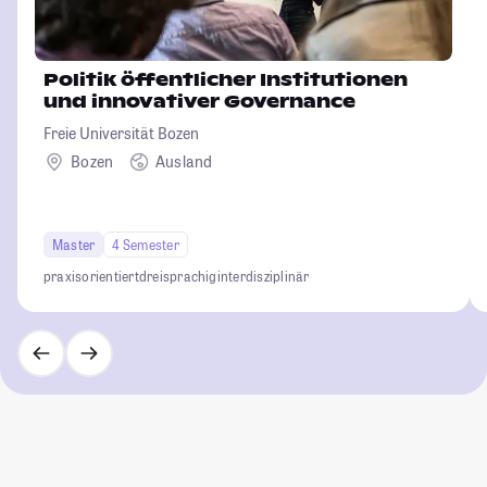
Politik öffentlicher Institutionen
und innovativer Governance
Freie Universität Bozen
Bozen
Ausland
Master
4 Semester
praxisorientiert
dreisprachig
interdisziplinär