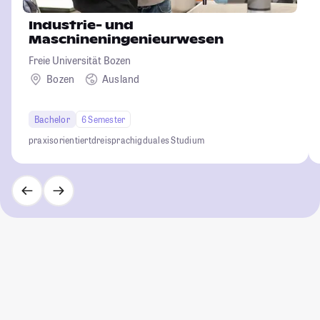
Industrie- und
Maschineningenieurwesen
Freie Universität Bozen
Bozen
Ausland
Bachelor
6 Semester
praxisorientiert
dreisprachig
duales Studium